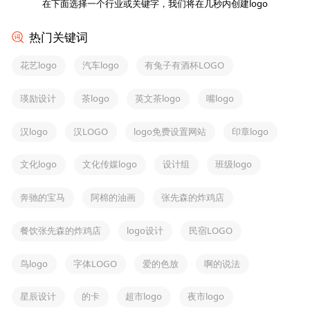
在下面选择一个行业或关键字，我们将在几秒内创建logo
热门关键词
花艺logo
汽车logo
有兔子有酒杯LOGO
瑛励设计
茶logo
英文茶logo
嘴logo
汉logo
汉LOGO
logo免费设置网站
印章logo
文化logo
文化传媒logo
设计组
班级logo
奔驰的宝马
阿棉的油画
张先森的炸鸡店
餐饮张先森的炸鸡店
logo设计
民宿LOGO
鸟logo
字体LOGO
爱的色放
啊的说法
星辰设计
的卡
超市logo
夜市logo