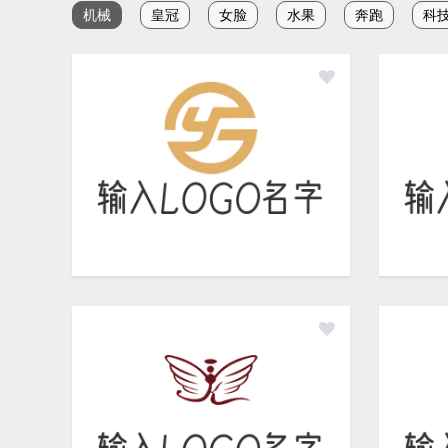
机械
皇冠
女脸
水果
奔跑
科