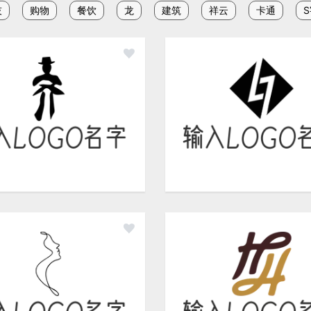
技
购物
餐饮
龙
建筑
祥云
卡通