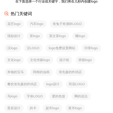
在下面选择一个行业或关键字，我们将在几秒内创建logo
热门关键词
花艺logo
汽车logo
有兔子有酒杯LOGO
瑛励设计
茶logo
英文茶logo
嘴logo
汉logo
汉LOGO
logo免费设置网站
印章logo
文化logo
文化传媒logo
设计组
班级logo
奔驰的宝马
阿棉的油画
张先森的炸鸡店
餐饮张先森的炸鸡店
logo设计
民宿LOGO
鸟logo
字体LOGO
爱的色放
啊的说法
星辰设计
的卡
超市logo
夜市logo