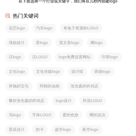
在下面选择一个行业或关键字，我们将在几秒内创建logo
热门关键词
花艺logo
汽车logo
有兔子有酒杯LOGO
瑛励设计
茶logo
英文茶logo
嘴logo
汉logo
汉LOGO
logo免费设置网站
印章logo
文化logo
文化传媒logo
设计组
班级logo
奔驰的宝马
阿棉的油画
张先森的炸鸡店
餐饮张先森的炸鸡店
logo设计
民宿LOGO
鸟logo
字体LOGO
爱的色放
啊的说法
星辰设计
的卡
超市logo
夜市logo