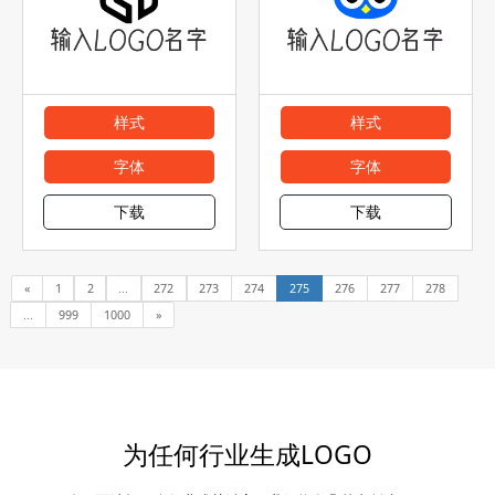
样式
样式
字体
字体
下载
下载
«
1
2
...
272
273
274
275
276
277
278
...
999
1000
»
为任何行业生成LOGO