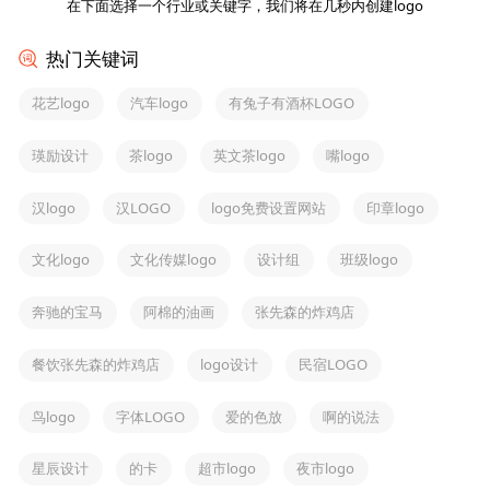
在下面选择一个行业或关键字，我们将在几秒内创建logo
热门关键词
花艺logo
汽车logo
有兔子有酒杯LOGO
瑛励设计
茶logo
英文茶logo
嘴logo
汉logo
汉LOGO
logo免费设置网站
印章logo
文化logo
文化传媒logo
设计组
班级logo
奔驰的宝马
阿棉的油画
张先森的炸鸡店
餐饮张先森的炸鸡店
logo设计
民宿LOGO
鸟logo
字体LOGO
爱的色放
啊的说法
星辰设计
的卡
超市logo
夜市logo