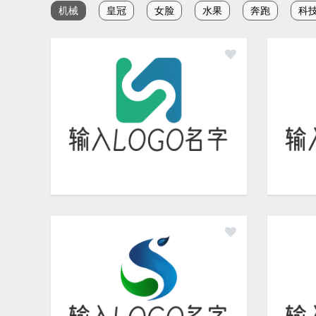
机械
皇冠
女脸
水果
奔跑
科