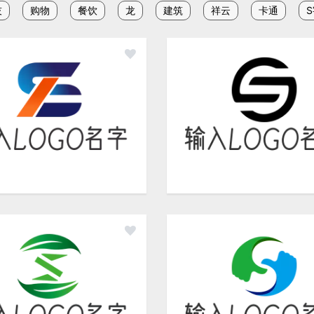
技
购物
餐饮
龙
建筑
祥云
卡通