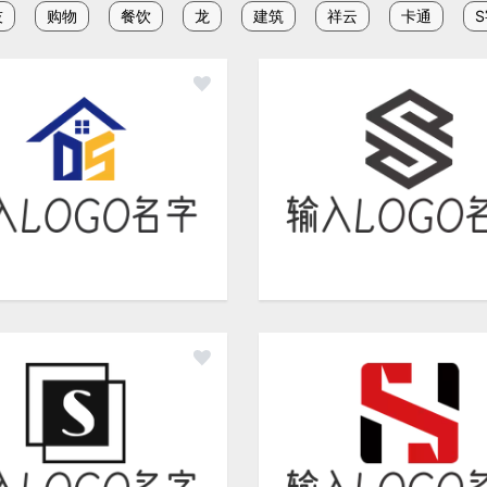
技
购物
餐饮
龙
建筑
祥云
卡通