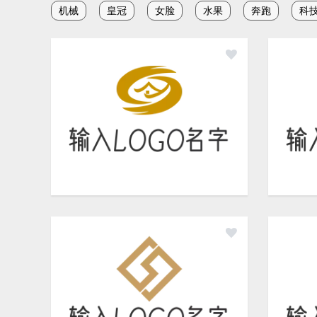
机械
皇冠
女脸
水果
奔跑
科