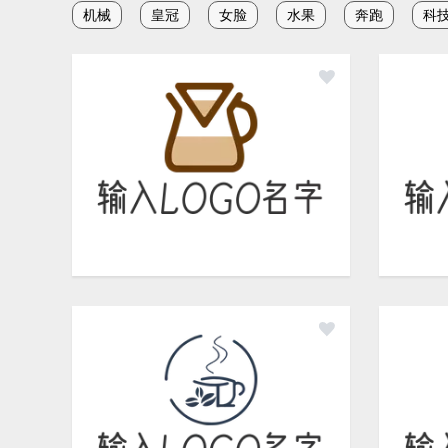
机械
皇冠
女脸
水果
奔跑
科