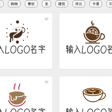
技
购物
餐饮
龙
建筑
祥云
卡通