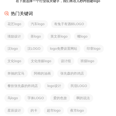
在下面选择一个行业或关键字，我们将在几秒内创建logo
热门关键词
花艺logo
汽车logo
有兔子有酒杯LOGO
瑛励设计
茶logo
英文茶logo
嘴logo
汉logo
汉LOGO
logo免费设置网站
印章logo
文化logo
文化传媒logo
设计组
班级logo
奔驰的宝马
阿棉的油画
张先森的炸鸡店
餐饮张先森的炸鸡店
logo设计
民宿LOGO
鸟logo
字体LOGO
爱的色放
啊的说法
星辰设计
的卡
超市logo
夜市logo