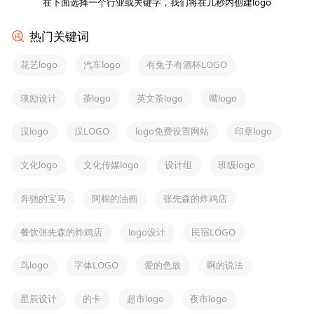
在下面选择一个行业或关键字，我们将在几秒内创建logo
热门关键词
花艺logo
汽车logo
有兔子有酒杯LOGO
瑛励设计
茶logo
英文茶logo
嘴logo
汉logo
汉LOGO
logo免费设置网站
印章logo
文化logo
文化传媒logo
设计组
班级logo
奔驰的宝马
阿棉的油画
张先森的炸鸡店
餐饮张先森的炸鸡店
logo设计
民宿LOGO
鸟logo
字体LOGO
爱的色放
啊的说法
星辰设计
的卡
超市logo
夜市logo