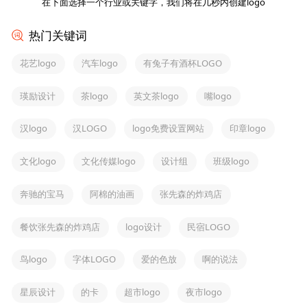
在下面选择一个行业或关键字，我们将在几秒内创建logo
热门关键词
花艺logo
汽车logo
有兔子有酒杯LOGO
瑛励设计
茶logo
英文茶logo
嘴logo
汉logo
汉LOGO
logo免费设置网站
印章logo
文化logo
文化传媒logo
设计组
班级logo
奔驰的宝马
阿棉的油画
张先森的炸鸡店
餐饮张先森的炸鸡店
logo设计
民宿LOGO
鸟logo
字体LOGO
爱的色放
啊的说法
星辰设计
的卡
超市logo
夜市logo