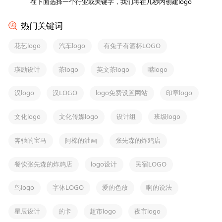
在下面选择一个行业或关键字，我们将在几秒内创建logo
热门关键词
花艺logo
汽车logo
有兔子有酒杯LOGO
瑛励设计
茶logo
英文茶logo
嘴logo
汉logo
汉LOGO
logo免费设置网站
印章logo
文化logo
文化传媒logo
设计组
班级logo
奔驰的宝马
阿棉的油画
张先森的炸鸡店
餐饮张先森的炸鸡店
logo设计
民宿LOGO
鸟logo
字体LOGO
爱的色放
啊的说法
星辰设计
的卡
超市logo
夜市logo