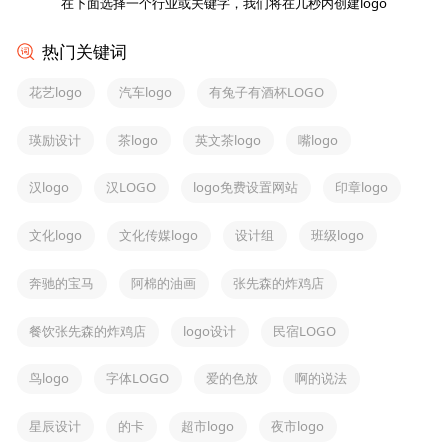
在下面选择一个行业或关键字，我们将在几秒内创建logo
热门关键词
花艺logo
汽车logo
有兔子有酒杯LOGO
瑛励设计
茶logo
英文茶logo
嘴logo
汉logo
汉LOGO
logo免费设置网站
印章logo
文化logo
文化传媒logo
设计组
班级logo
奔驰的宝马
阿棉的油画
张先森的炸鸡店
餐饮张先森的炸鸡店
logo设计
民宿LOGO
鸟logo
字体LOGO
爱的色放
啊的说法
星辰设计
的卡
超市logo
夜市logo