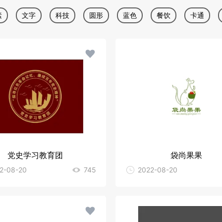
素
文字
科技
圆形
蓝色
餐饮
卡通
统
印章
线条
人物
图文
文化
金色
党史学习教育团
袋尚果果
2-08-20
745
2022-08-20