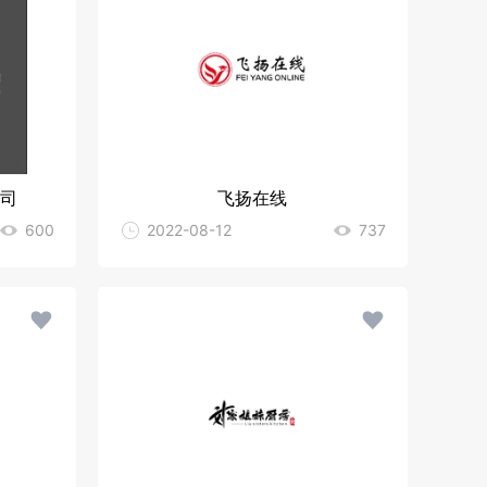
司
飞扬在线
600
2022-08-12
737