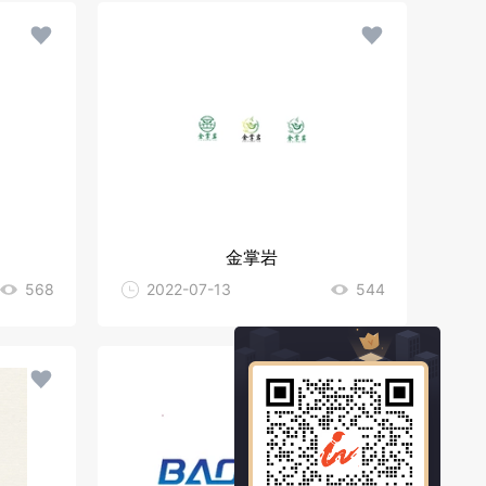
金掌岩
568
2022-07-13
544