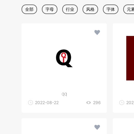
全部
字母
行业
风格
字体
元
绿色
黑色
头像
传媒
房子
传
qq
2022-08-22
296
202