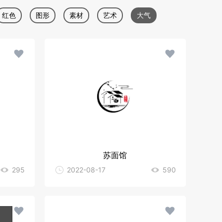
红色
图形
素材
艺术
大气
星星
白色
苏面馆
295
2022-08-17
590