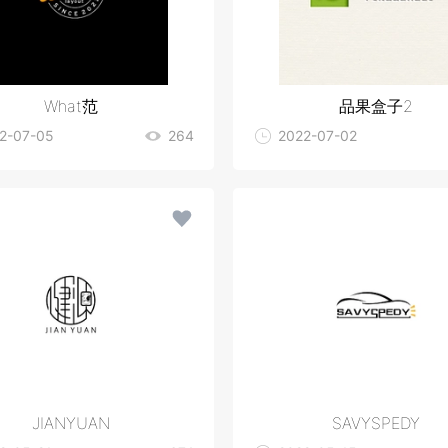
What范
品果盒子2
2-07-05
264
2022-07-02
JIANYUAN
SAVYSPEDY