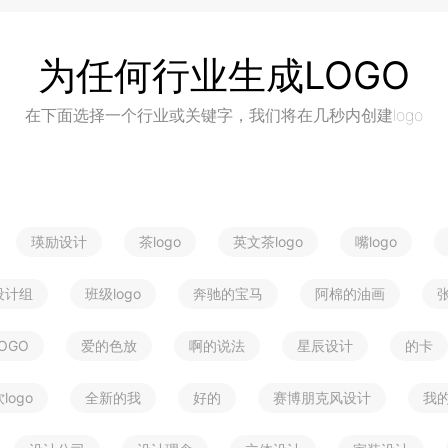
为任何行业生成LOGO
在下面选择一个行业或关键字，我们将在几秒内创建logo
瑛励设计
茶logo
英文茶logo
嘴logo
设计组
班级logo
奔驰的宝马
阿棉的油画
OGO
爱的色放
啊的说法
星辰设计
的卡
logo
全新的我
好的
赛博朋克风设计
我