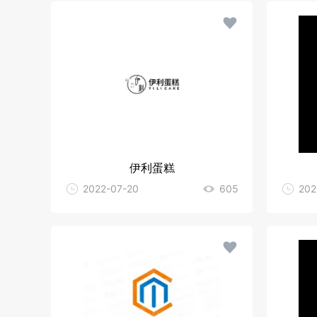
伊利蛋糕
2022-07-20
605
202