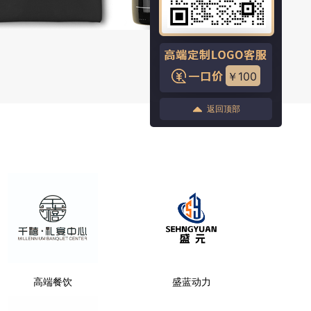
￥100
返回顶部
高端餐饮
盛蓝动力