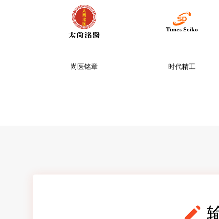
尚医铭章
时代精工