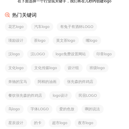
在下面选择一个行业或关键字，我们将在几秒内创建logo
热门关键词
花艺logo
汽车logo
有兔子有酒杯LOGO
瑛励设计
茶logo
英文茶logo
嘴logo
汉logo
汉LOGO
logo免费设置网站
印章logo
文化logo
文化传媒logo
设计组
班级logo
奔驰的宝马
阿棉的油画
张先森的炸鸡店
餐饮张先森的炸鸡店
logo设计
民宿LOGO
鸟logo
字体LOGO
爱的色放
啊的说法
星辰设计
的卡
超市logo
夜市logo