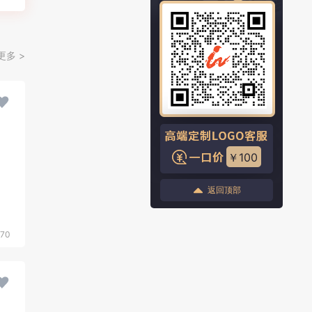
更多 >
￥100
返回顶部
570