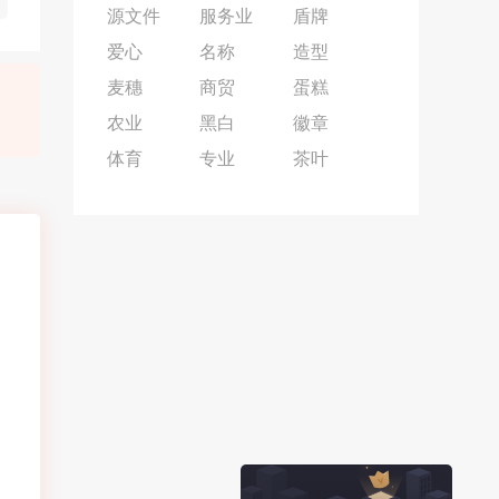
源文件
服务业
盾牌
爱心
名称
造型
麦穗
商贸
蛋糕
农业
黑白
徽章
体育
专业
茶叶