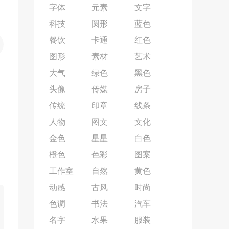
字体
元素
文字
科技
圆形
蓝色
餐饮
卡通
红色
图形
素材
艺术
大气
绿色
黑色
头像
传媒
房子
传统
印章
线条
人物
图文
文化
金色
星星
白色
橙色
色彩
图案
工作室
自然
黄色
动感
古风
时尚
色调
书法
汽车
名字
水果
服装