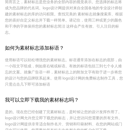
简而言之，素材标志是您业务的全部内容的视觉表示。您选择的标志将
成为您品牌的代名词。logo设计网提供对来自全国各地的专业设计师创
建的素材标志的库的访问权限。查找完美的 素材标志就像搜索库、根据
您的喜好自定义标志并下载一样简单。请记住，使用三种或更少的颜色
和干净的字体保持您的素材标志简洁 这样会产生有效、引人注目的标
志。
如何为素材标志添加标语？
使用标语可以轻松增强您的素材标志。标语通常添加在标志的底部，由
一小段文字组成，例如座右铭或标语。有效的标语包括三到七个令人难
忘的文案。就像广告语一样，素材标志上的附加文字有助于进一步将您
的设计与您的品牌联系起来。使用 logo设计网的免费标志制作工具，您
只需点击几下即可添加标语
我可以立即下载我的素材标志吗？
是的。现在您已经创建了完素材标志，是时候让您的设计发挥作用了。
logo设计网允许您立即下载您的标志，并让您访问您需要的所有文件。
logo设计网提供非常适合制作名片、营销和印刷材料、在您的网站或门
店中可以使用。您需要的所有标志文件都在您的帐户中可下载。