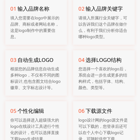
01
输入品牌名称
02
输入品牌关键字
填入您需要在logo中展示的
请填入所属行业关键字，可
品牌、商标或者网站名称，
以告诉我们这个品牌在做什
这是logo制作中的重要信
么，有利于我们分析你适合
息。
哪种logo类型。
03
自动生成LOGO
04
选择LOGO结构
根据您的品牌信息自动生成
您选择一个喜欢的logo后，
多种logo，不仅有不同的图
系统会进一步生成更多的结
标设计,也包含图文结合logo
构样式，包括字体、结构、
徽章、文字标志设计等。
颜色、类型等。
05
个性化编辑
06
下载源文件
你可以选择进入超级强大的
logo设计网的logo源文件是
logo在线设计工具进行个性
可以下载的，您登录后还可
化的设计，也可以选择直接
以在个人中心下载logo记
下载logo生成结果。
录，可随时供您下载。