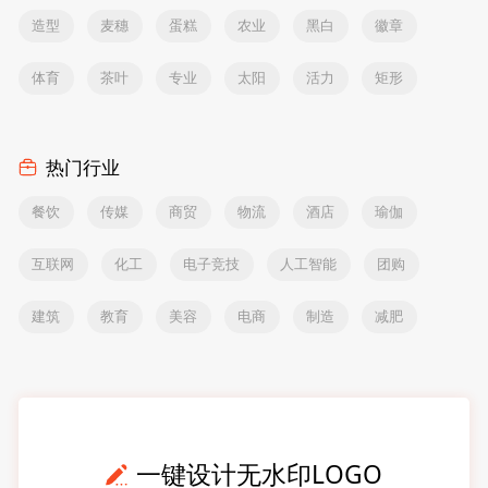
造型
麦穗
蛋糕
农业
黑白
徽章
体育
茶叶
专业
太阳
活力
矩形
热门行业
餐饮
传媒
商贸
物流
酒店
瑜伽
互联网
化工
电子竞技
人工智能
团购
建筑
教育
美容
电商
制造
减肥
一键设计无水印LOGO