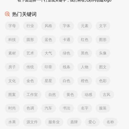
热门关键词
字母
行业
风格
字体
元素
文字
科技
圆形
蓝色
卡通
红色
图形
素材
艺术
大气
绿色
黑色
头像
房子
传统
印章
线条
人物
图文
文化
金色
星星
白色
橙色
色彩
图案
工作室
自然
黄色
动感
古风
时尚
色调
汽车
书法
名字
服装
水果
源文件
服务业
盾牌
爱心
名称