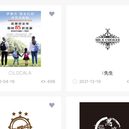
CILOCALA
X先生
2-04-16
698
2021-12-19