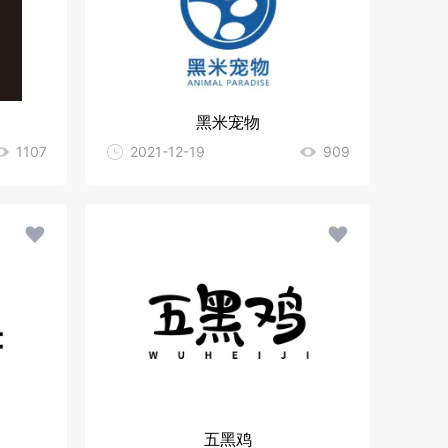
黑米宠物
1107
2021-12-19
909
五黑鸡