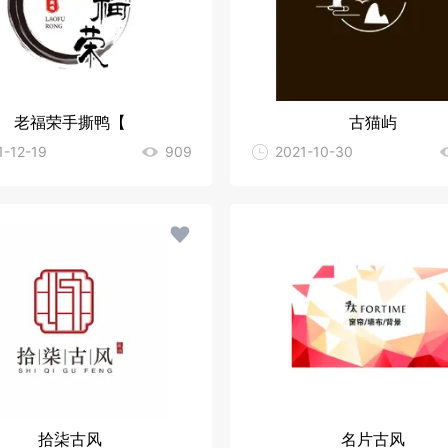
老福荣手撕鸭【
古猫屿
1-12-19
909
2021-10-30
拾柒古风
名片古风