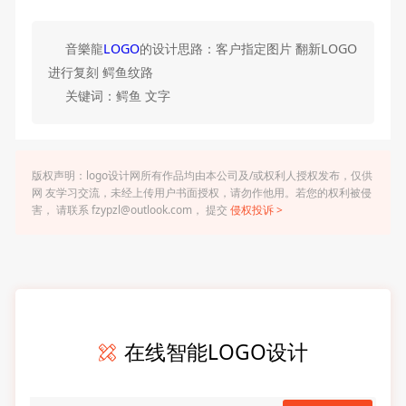
音樂龍
LOGO
的设计思路：客户指定图片 翻新LOGO
进行复刻 鳄鱼纹路
关键词：鳄鱼 文字
版权声明：logo设计网所有作品均由本公司及/或权利人授权发布，仅供
网 友学习交流，未经上传用户书面授权，请勿作他用。若您的权利被侵
害， 请联系 fzypzl@outlook.com， 提交
侵权投诉 >
在线智能LOGO设计