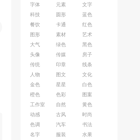
字体
元素
文字
科技
圆形
蓝色
餐饮
卡通
红色
图形
素材
艺术
大气
绿色
黑色
头像
传媒
房子
传统
印章
线条
人物
图文
文化
金色
星星
白色
橙色
色彩
图案
工作室
自然
黄色
动感
古风
时尚
色调
汽车
书法
名字
服装
水果