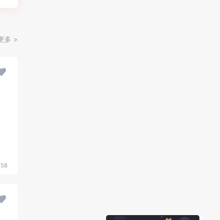
更多 >
058