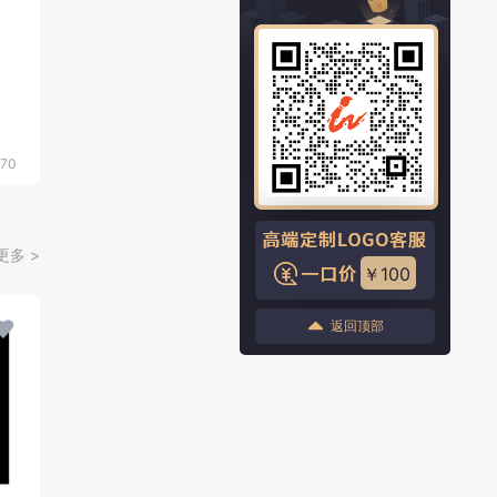
70
更多 >
￥100
返回顶部