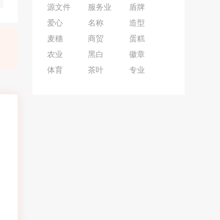
源文件
服务业
盾牌
爱心
名称
造型
麦穗
商贸
蛋糕
农业
黑白
徽章
体育
茶叶
专业