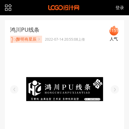
登录
鸿川PU线条
1151
人气
᭄ꦿ黎明有星辰
2022-07-14 20:55:08上传