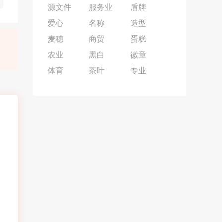
源文件
服务业
盾牌
爱心
名称
造型
麦穗
商贸
蛋糕
农业
黑白
徽章
体育
茶叶
专业