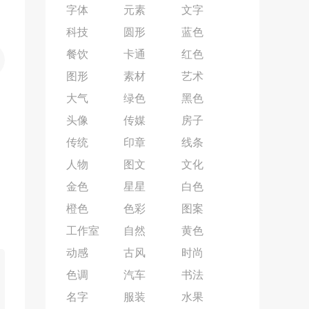
字体
元素
文字
科技
圆形
蓝色
餐饮
卡通
红色
图形
素材
艺术
大气
绿色
黑色
头像
传媒
房子
传统
印章
线条
人物
图文
文化
金色
星星
白色
橙色
色彩
图案
工作室
自然
黄色
动感
古风
时尚
色调
汽车
书法
名字
服装
水果