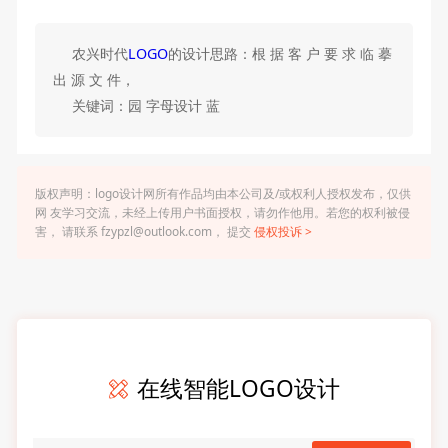
农兴时代
LOGO
的设计思路：根 据 客 户 要 求 临 摹
出 源 文 件，
关键词：园 字母设计 蓝
版权声明：logo设计网所有作品均由本公司及/或权利人授权发布，仅供
网 友学习交流，未经上传用户书面授权，请勿作他用。若您的权利被侵
害， 请联系 fzypzl@outlook.com， 提交
侵权投诉 >
在线智能LOGO设计