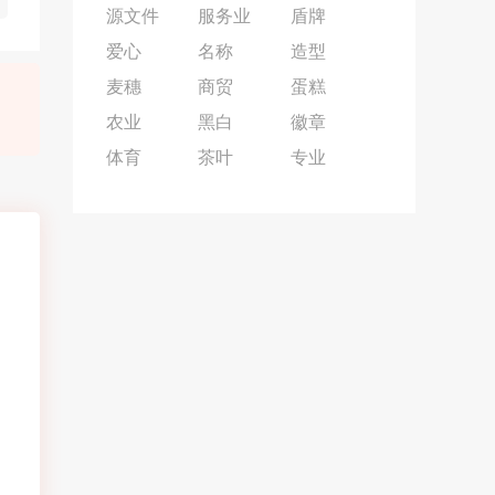
源文件
服务业
盾牌
爱心
名称
造型
麦穗
商贸
蛋糕
农业
黑白
徽章
体育
茶叶
专业