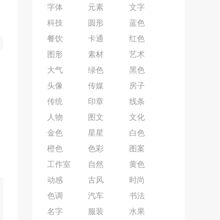
字体
元素
文字
科技
圆形
蓝色
餐饮
卡通
红色
图形
素材
艺术
大气
绿色
黑色
头像
传媒
房子
传统
印章
线条
人物
图文
文化
金色
星星
白色
橙色
色彩
图案
工作室
自然
黄色
动感
古风
时尚
色调
汽车
书法
名字
服装
水果