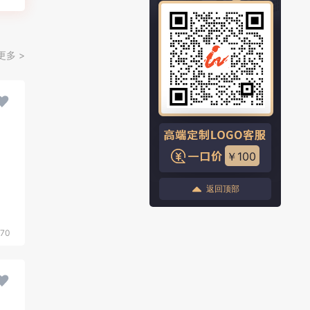
更多 >
￥100
返回顶部
570