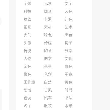
字体
元素
文字
科技
圆形
蓝色
餐饮
卡通
红色
图形
素材
艺术
大气
绿色
黑色
头像
传媒
房子
传统
印章
线条
人物
图文
文化
金色
星星
白色
橙色
色彩
图案
工作室
自然
黄色
动感
古风
时尚
色调
汽车
书法
名字
服装
水果