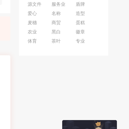
源文件
服务业
盾牌
爱心
名称
造型
麦穗
商贸
蛋糕
农业
黑白
徽章
体育
茶叶
专业