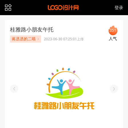
登录
桂雅路小朋友午托
351
人气
蒋丞丞的二喵
2023-06-30 07:25:01上传