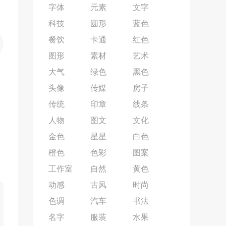
字体
元素
文字
科技
圆形
蓝色
餐饮
卡通
红色
图形
素材
艺术
大气
绿色
黑色
头像
传媒
房子
传统
印章
线条
人物
图文
文化
金色
星星
白色
橙色
色彩
图案
工作室
自然
黄色
动感
古风
时尚
色调
汽车
书法
名字
服装
水果