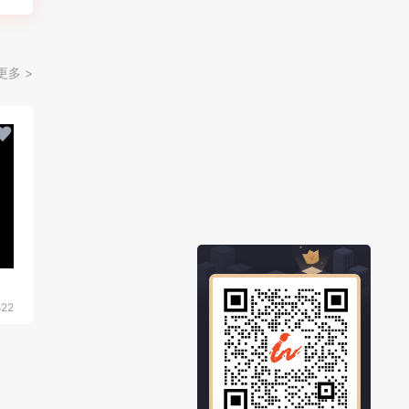
更多 >
522