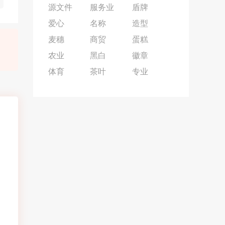
源文件
服务业
盾牌
爱心
名称
造型
麦穗
商贸
蛋糕
农业
黑白
徽章
体育
茶叶
专业