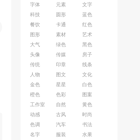
字体
元素
文字
科技
圆形
蓝色
餐饮
卡通
红色
图形
素材
艺术
大气
绿色
黑色
头像
传媒
房子
传统
印章
线条
人物
图文
文化
金色
星星
白色
橙色
色彩
图案
工作室
自然
黄色
动感
古风
时尚
色调
汽车
书法
名字
服装
水果