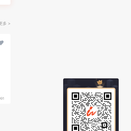
更多 >
991