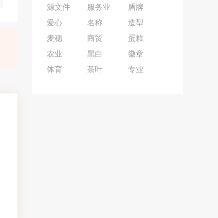
源文件
服务业
盾牌
爱心
名称
造型
麦穗
商贸
蛋糕
农业
黑白
徽章
体育
茶叶
专业