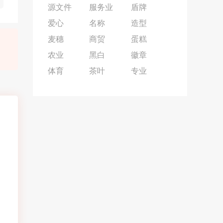
源文件
服务业
盾牌
爱心
名称
造型
麦穗
商贸
蛋糕
农业
黑白
徽章
体育
茶叶
专业