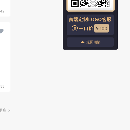
942
￥100
返回顶部
055
更多 >