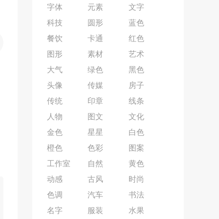
字体
元素
文字
科技
圆形
蓝色
餐饮
卡通
红色
图形
素材
艺术
大气
绿色
黑色
头像
传媒
房子
传统
印章
线条
人物
图文
文化
金色
星星
白色
橙色
色彩
图案
工作室
自然
黄色
动感
古风
时尚
色调
汽车
书法
名字
服装
水果