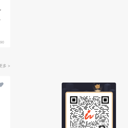
090
更多 >