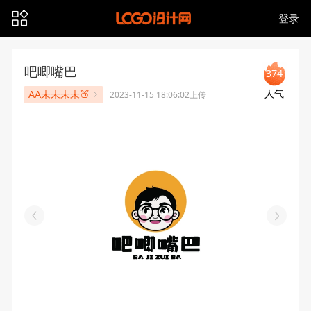
登录
吧唧嘴巴
374
人气
AA未未未未🍑
2023-11-15 18:06:02上传