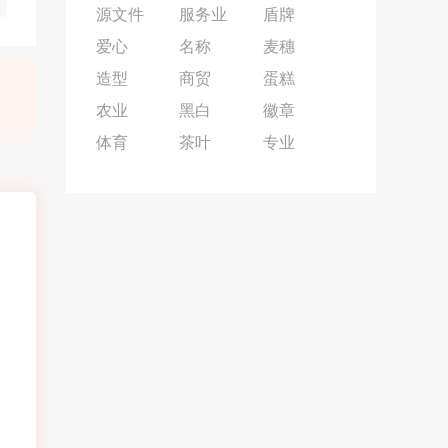
源文件
服务业
盾牌
爱心
名称
麦穗
造型
商贸
蛋糕
农业
黑白
徽章
体育
茶叶
专业