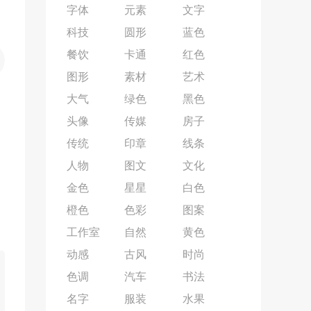
字体
元素
文字
科技
圆形
蓝色
餐饮
卡通
红色
图形
素材
艺术
大气
绿色
黑色
头像
传媒
房子
传统
印章
线条
人物
图文
文化
金色
星星
白色
橙色
色彩
图案
工作室
自然
黄色
动感
古风
时尚
色调
汽车
书法
名字
服装
水果