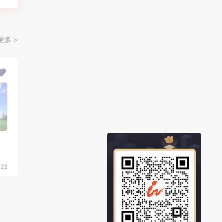
更多 >
422