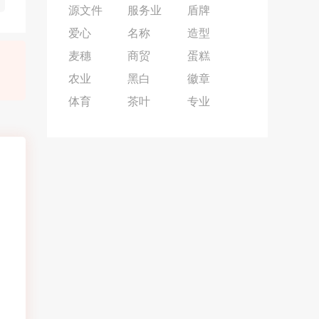
源文件
服务业
盾牌
爱心
名称
造型
麦穗
商贸
蛋糕
农业
黑白
徽章
体育
茶叶
专业