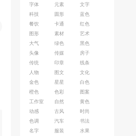
字体
元素
文字
科技
圆形
蓝色
餐饮
卡通
红色
图形
素材
艺术
大气
绿色
黑色
头像
传媒
房子
传统
印章
线条
人物
图文
文化
金色
星星
白色
橙色
色彩
图案
工作室
自然
黄色
动感
古风
时尚
色调
汽车
书法
名字
服装
水果