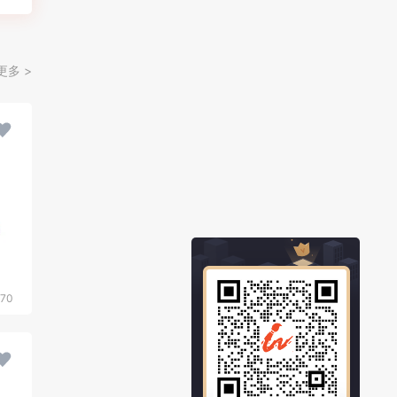
更多 >
70