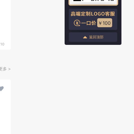
￥100
返回顶部
310
更多 >