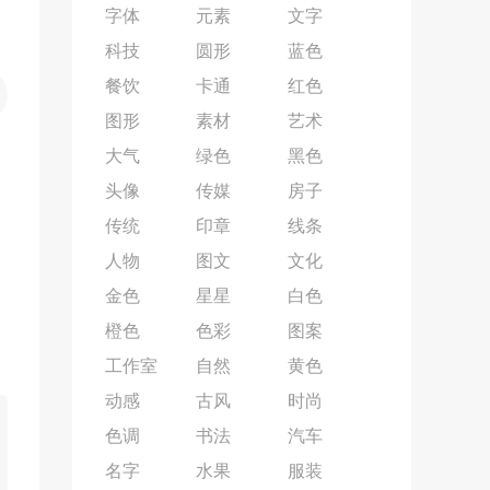
字体
元素
文字
科技
圆形
蓝色
餐饮
卡通
红色
图形
素材
艺术
大气
绿色
黑色
头像
传媒
房子
传统
印章
线条
人物
图文
文化
金色
星星
白色
橙色
色彩
图案
工作室
自然
黄色
动感
古风
时尚
色调
书法
汽车
名字
水果
服装