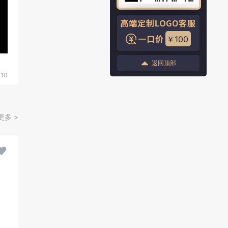
￥100
返回顶部
310
更多 >