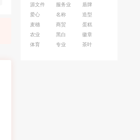
源文件
服务业
盾牌
爱心
名称
造型
麦穗
商贸
蛋糕
农业
黑白
徽章
体育
专业
茶叶