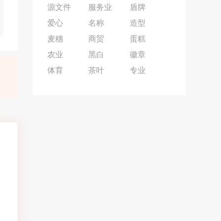
源文件
服务业
盾牌
爱心
名称
造型
麦穗
商贸
蛋糕
农业
黑白
徽章
体育
茶叶
专业