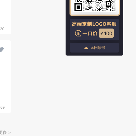
20
￥100
返回顶部
069
更多 >