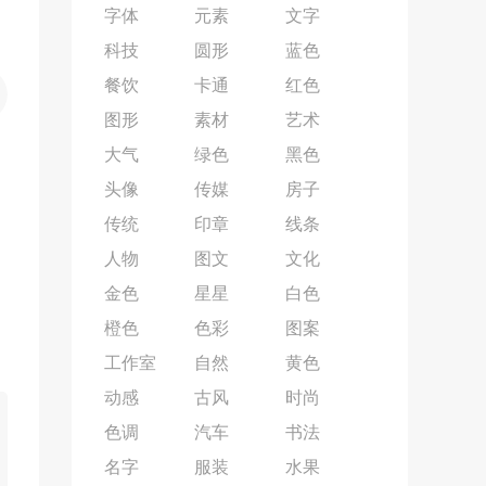
字体
元素
文字
科技
圆形
蓝色
餐饮
卡通
红色
图形
素材
艺术
大气
绿色
黑色
头像
传媒
房子
传统
印章
线条
人物
图文
文化
金色
星星
白色
橙色
色彩
图案
工作室
自然
黄色
动感
古风
时尚
色调
汽车
书法
名字
服装
水果