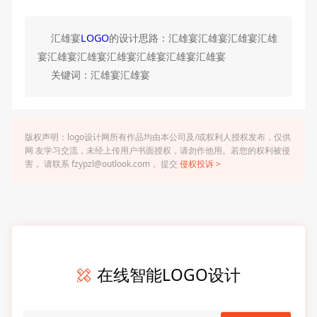
汇雄宴
LOGO
的设计思路：汇雄宴汇雄宴汇雄宴汇雄
宴汇雄宴汇雄宴汇雄宴汇雄宴汇雄宴汇雄宴
关键词：汇雄宴汇雄宴
版权声明：logo设计网所有作品均由本公司及/或权利人授权发布，仅供
网 友学习交流，未经上传用户书面授权，请勿作他用。若您的权利被侵
害， 请联系 fzypzl@outlook.com， 提交
侵权投诉 >
在线智能LOGO设计