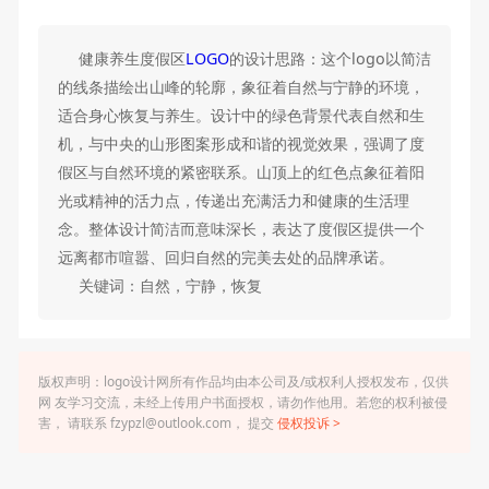
健康养生度假区
LOGO
的设计思路：这个logo以简洁
的线条描绘出山峰的轮廓，象征着自然与宁静的环境，
适合身心恢复与养生。设计中的绿色背景代表自然和生
机，与中央的山形图案形成和谐的视觉效果，强调了度
假区与自然环境的紧密联系。山顶上的红色点象征着阳
光或精神的活力点，传递出充满活力和健康的生活理
念。整体设计简洁而意味深长，表达了度假区提供一个
远离都市喧嚣、回归自然的完美去处的品牌承诺。
关键词：自然，宁静，恢复
版权声明：logo设计网所有作品均由本公司及/或权利人授权发布，仅供
网 友学习交流，未经上传用户书面授权，请勿作他用。若您的权利被侵
害， 请联系 fzypzl@outlook.com， 提交
侵权投诉 >