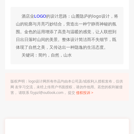
酒店业
LOGO
的设计思路：山麓隐庐的logo设计，将
山的轮廓与月亮巧妙结合，营造出一种宁静而神秘的氛
围。金色的运用增添了高贵与温暖的感觉，让人联想到
日出日落时山间的美景。整体设计简洁而不失细节，既
体现了自然之美，又传达出一种隐逸的生活态度。
关键词：简约，自然，山水
版权声明：logo设计网所有作品均由本公司及/或权利人授权发布，仅供
网 友学习交流，未经上传用户书面授权，请勿作他用。若您的权利被侵
害， 请联系 fzypzl@outlook.com， 提交
侵权投诉 >