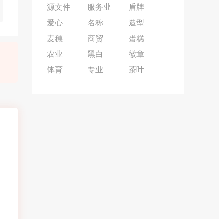
源文件
服务业
盾牌
爱心
名称
造型
麦穗
商贸
蛋糕
农业
黑白
徽章
体育
专业
茶叶