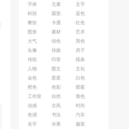
字体
元素
文字
科技
圆形
蓝色
餐饮
卡通
红色
图形
素材
艺术
大气
绿色
黑色
头像
传媒
房子
传统
印章
线条
人物
图文
文化
金色
星星
白色
橙色
色彩
图案
工作室
自然
黄色
动感
古风
时尚
色调
书法
汽车
名字
水果
服装