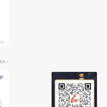
318
更多 >