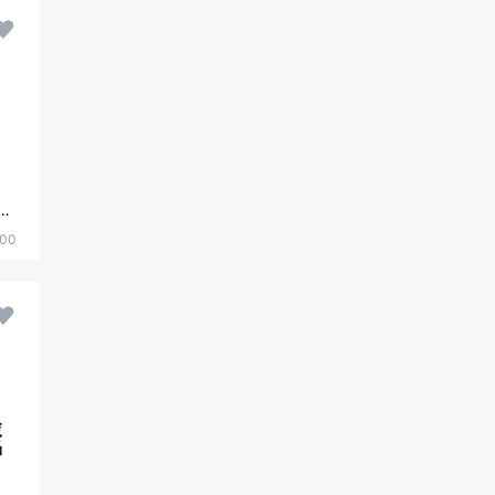
食行业（推测为粥品店）
00