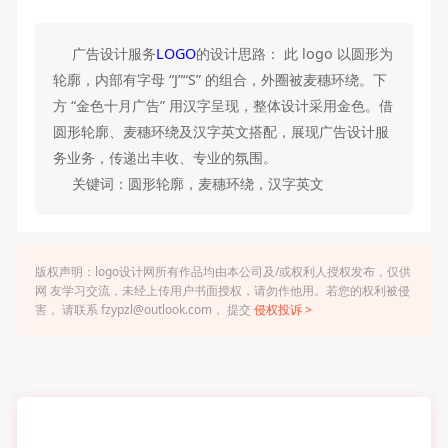
广告设计服务
LOGO
的设计思路： 此 logo 以圆形为
轮廓，内部有字母 “J”“S” 的组合，外圈被麦穗环绕。下
方 “金色十月广告” 用汉字呈现，整体设计采用金色。借
圆形轮廓、麦穗环绕及汉字英文搭配，展现广告设计服
务业务，传递出丰收、专业的氛围。
关键词：圆形轮廓，麦穗环绕，汉字英文
版权声明：logo设计网所有作品均由本公司及/或权利人授权发布，仅供
网 友学习交流，未经上传用户书面授权，请勿作他用。若您的权利被侵
害， 请联系 fzypzl@outlook.com， 提交
侵权投诉 >