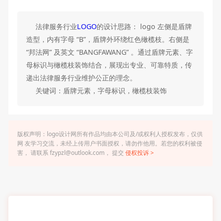
法律服务行业
LOGO
的设计思路： logo 左侧是盾牌
造型，内有字母 “B”，盾牌外环绕红色橄榄枝。右侧是
“邦法网” 及英文 “BANGFAWANG” 。通过盾牌元素、字
母标识与橄榄枝装饰结合，展现出专业、可靠特质，传
递出法律服务行业维护公正的理念。
关键词：盾牌元素，字母标识，橄榄枝装饰
版权声明：logo设计网所有作品均由本公司及/或权利人授权发布，仅供
网 友学习交流，未经上传用户书面授权，请勿作他用。若您的权利被侵
害， 请联系 fzypzl@outlook.com， 提交
侵权投诉 >