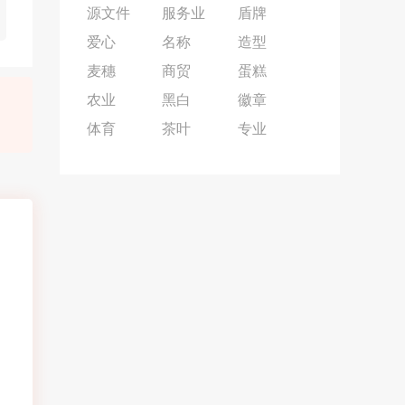
源文件
服务业
盾牌
爱心
名称
造型
麦穗
商贸
蛋糕
农业
黑白
徽章
体育
茶叶
专业