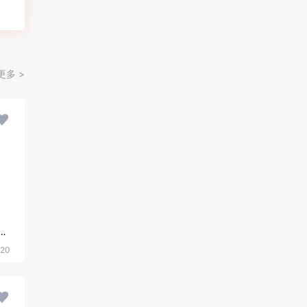
更多 >
型，几何图形，蓝色调
20