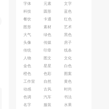
字体
元素
文字
科技
圆形
蓝色
餐饮
卡通
红色
图形
素材
艺术
大气
绿色
黑色
头像
传媒
房子
传统
印章
线条
人物
图文
文化
金色
星星
白色
橙色
色彩
图案
工作室
自然
黄色
动感
古风
时尚
色调
汽车
书法
名字
服装
水果