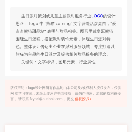
生日派对策划或儿童主题派对服务行业
LOGO
的设计
思路： logo 中 “熊猫 coming” 文字营造活泼氛围，“爱
奇奇熊猫甜品站” 表明与甜品相关。图形里戴皇冠熊猫
围绕生日蛋糕，搭配派对装饰元素，体现生日派对特
色。整体设计传达出企业在派对服务领域，专注打造以
熊猫为主题的生日派对及提供相关甜品服务的理念。
关键词：文字标识，图形元素，行业属性
版权声明：logo设计网所有作品均由本公司及/或权利人授权发布，仅供
网 友学习交流，未经上传用户书面授权，请勿作他用。若您的权利被侵
害， 请联系 fzypzl@outlook.com， 提交
侵权投诉 >