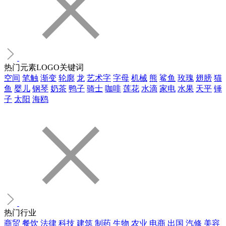
热门元素LOGO关键词
空间
笔触
渐变
轮廓
龙
艺术字
字母
机械
熊
鲨鱼
玫瑰
翅膀
猫
鱼
婴儿
钢琴
奶茶
鸭子
骑士
咖啡
莲花
水滴
家电
水果
天平
锤
子
太阳
海鸥
热门行业
商贸
餐饮
法律
科技
建筑
制药
生物
农业
电商
出国
汽修
美容