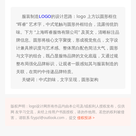
服装制造
LOGO
的设计思路：logo 上方以圆形框住
“晖睿” 艺术字，中式笔触与圆形外框结合，流露传统韵
味。下方 “上海晖睿服饰有限公司” 及英文，清晰标注品
牌信息。圆形将核心文字聚拢，形成视觉焦点，文字设
计兼具辨识度与艺术感。整体黑白配色简洁大气，圆形
与文字的组合，既凸显服饰品牌的文化底蕴，又通过规
整布局强化品牌标识，让观者一眼感知其与服装制造的
关联，在简约中传递品牌特质。
关键词：中式韵味，文字呈现，圆形架构
版权声明：logo设计网所有作品均由本公司及/或权利人授权发布，仅供
网 友学习交流，未经上传用户书面授权，请勿作他用。若您的权利被侵
害， 请联系 fzypzl@outlook.com， 提交
侵权投诉 >