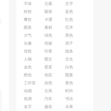
字体
元素
文字
科技
圆形
蓝色
餐饮
卡通
红色
图形
素材
艺术
大气
绿色
黑色
头像
传媒
房子
传统
印章
线条
人物
图文
文化
金色
星星
白色
橙色
色彩
图案
工作室
自然
黄色
动感
古风
时尚
色调
汽车
书法
名字
服装
水果