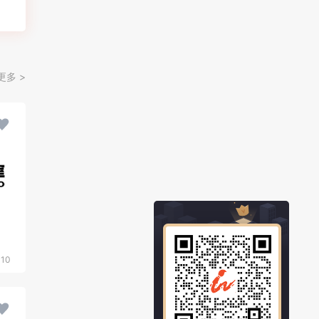
更多 >
310