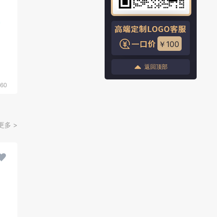
￥100
返回顶部
60
更多 >