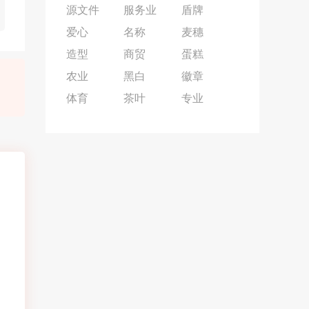
源文件
服务业
盾牌
爱心
名称
麦穗
造型
商贸
蛋糕
农业
黑白
徽章
体育
茶叶
专业