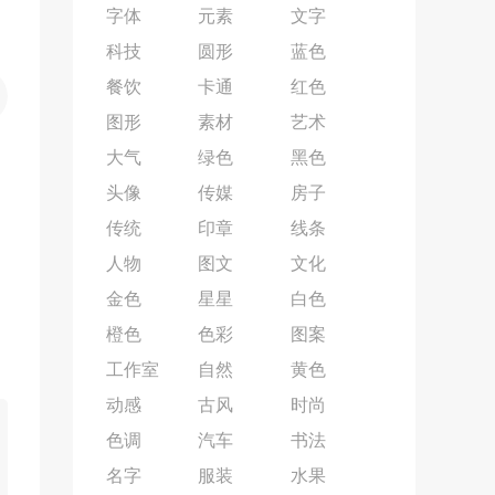
字体
元素
文字
科技
圆形
蓝色
餐饮
卡通
红色
图形
素材
艺术
大气
绿色
黑色
头像
传媒
房子
传统
印章
线条
人物
图文
文化
金色
星星
白色
橙色
色彩
图案
工作室
自然
黄色
动感
古风
时尚
色调
汽车
书法
名字
服装
水果