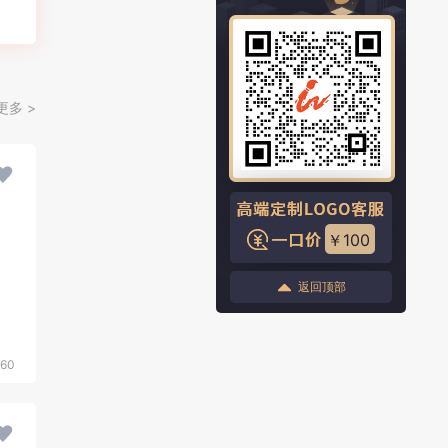
更多 >
￥100
返回顶部
560