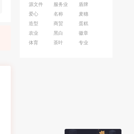
源文件
服务业
盾牌
爱心
名称
麦穗
造型
商贸
蛋糕
农业
黑白
徽章
体育
茶叶
专业