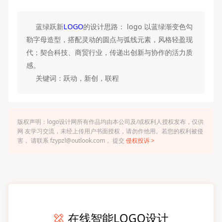
蓝绿跃新
LOGO
的设计思路： logo 以蓝绿渐变色勾
勒字母造型，搭配灵动的圆点与弧线元素，风格轻盈现
代；契合科技、商贸行业，传递出创新与协作的活力质
感。
关键词：跃动，新创，联程
版权声明：logo设计网所有作品均由本公司及/或权利人授权发布，仅供
网 友学习交流，未经上传用户书面授权，请勿作他用。若您的权利被侵
害， 请联系 fzypzl@outlook.com， 提交
侵权投诉 >
在线智能LOGO设计