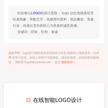
红绘食心
LOGO
的设计思路： logo 以红色线条绘烹
饪者形象，旁配文字，风格简约质朴；契合餐饮、美食
行业，传递出烹饪的匠心与美食的诚意质感。
关键词：匠味，红韵，食诚
版权声明：logo设计网所有作品均由本公司及/或权利人授权发布，仅供
网 友学习交流，未经上传用户书面授权，请勿作他用。若您的权利被侵
害， 请联系 fzypzl@outlook.com， 提交
侵权投诉 >
在线智能LOGO设计